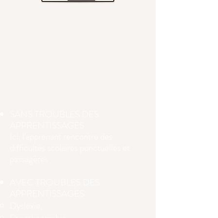
A tous les
APPRENANTS :
Ecoliers, collégiens,
lycéens, étudiants
En difficultés scolaires
et/ou émotionnelles ​
SANS TROUBLES DES
APPRENTISSAGES
Ici, l'apprenant rencontre des
difficultés scolaires ponctuelles et
passagères​
AVEC TROUBLES DES
APPRENTISSAGES
Dyslexie,
Dysothographie,