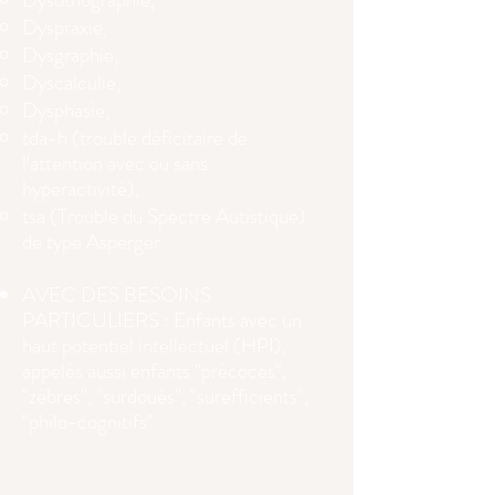
Dyspraxie,
Dysgraphie,
Dyscalculie,
Dysphasie,
tda-h (trouble déficitaire de
l'attention avec ou sans
hyperactivité),
tsa (Trouble du Spectre Autistique)
de type Asperger
AVEC DES BESOINS
PARTICULIERS : Enfants avec un
haut potentiel intellectuel (HPI),
appelés aussi enfants "précoces",
"zèbres", "surdoués", "surefficients",
"philo-cognitifs"