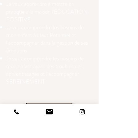
Je veux apprendre à mettre en
pratique à la maison l'EDUCATION
POSITIVE
Je veux comprendre les besoins de
mon enfant à Haut Potentiel et
l'accompagner dans la gestion de ses
émotions
Je veux comprendre les besoins de
mon enfant ayant des troubles des
apprentissages et l'accompagner
SEREINEMENT