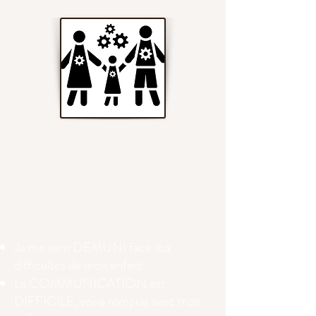
Aux PARENTS :
si vous vous
reconnaissez dans les
situations suivantes​
Je me sens DEMUNI face aux
difficultés de mon enfant
La COMMUNICATION est
DIFFICILE, voire rompue avec mon